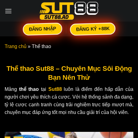
Bỏ
qua
nội
dung
ĐĂNG KÝ +88K
ĐĂNG NHẬP
Trang chủ
»
Thể thao
Thể thao Sut88 – Chuyên Mục Sôi Động
Bạn Nên Thử
Mảng
thể thao
tại
Sut88
luôn là điểm đến hấp dẫn của
người chơi yêu thích cá cược. Với hệ thống sảnh đa dạng,
tỷ lệ cược cạnh tranh cùng trải nghiệm trực tiếp mượt mà,
chuyên mục đáp ứng tốt mọi nhu cầu giải trí của hội viên.