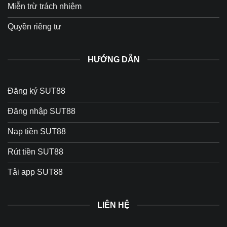
Miễn trừ trách nhiệm
Quyền riêng tư
HƯỚNG DẪN
Đăng ký SUT88
Đăng nhập SUT88
Nạp tiền SUT88
Rút tiền SUT88
Tải app SUT88
LIÊN HỆ