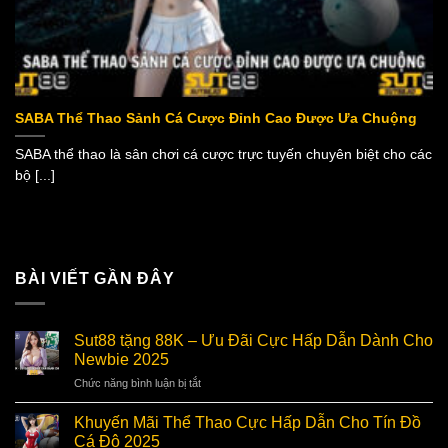
SABA Thể Thao Sảnh Cá Cược Đỉnh Cao Được Ưa Chuộng
SABA thể thao là sân chơi cá cược trực tuyến chuyên biệt cho các
bộ [...]
BÀI VIẾT GẦN ĐÂY
Sut88 tặng 88K – Ưu Đãi Cực Hấp Dẫn Dành Cho
Newbie 2025
ở
Chức năng bình luận bị tắt
Sut88
tặng
Khuyến Mãi Thể Thao Cực Hấp Dẫn Cho Tín Đồ
88K
Cá Độ 2025