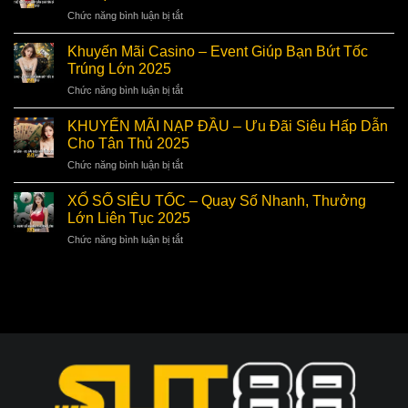
–
ở
Chức năng bình luận bị tắt
Ưu
Khuyến
Đãi
Mãi
Cực
Khuyến Mãi Casino – Event Giúp Bạn Bứt Tốc
Thể
Hấp
Trúng Lớn 2025
Thao
Dẫn
ở
Chức năng bình luận bị tắt
Cực
Dành
Khuyến
Hấp
Cho
Mãi
Dẫn
KHUYẾN MÃI NẠP ĐẦU – Ưu Đãi Siêu Hấp Dẫn
Newbie
Casino
Cho
Cho Tân Thủ 2025
2025
–
Tín
ở
Chức năng bình luận bị tắt
Event
Đồ
KHUYẾN
Giúp
Cá
MÃI
Bạn
XỔ SỐ SIÊU TỐC – Quay Số Nhanh, Thưởng
Độ
NẠP
Bứt
Lớn Liên Tục 2025
2025
ĐẦU
Tốc
ở
Chức năng bình luận bị tắt
–
Trúng
XỔ
Ưu
Lớn
SỐ
Đãi
2025
SIÊU
Siêu
TỐC
Hấp
–
Dẫn
Quay
Cho
Số
Tân
Nhanh,
Thủ
Thưởng
2025
Lớn