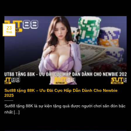
23
Th6
Sut88 tặng 88K – Ưu Đãi Cực Hấp Dẫn Dành Cho Newbie
2025
Sut88 tặng 88K là sự kiện tặng quà được người chơi săn đón bậc
nhất [...]