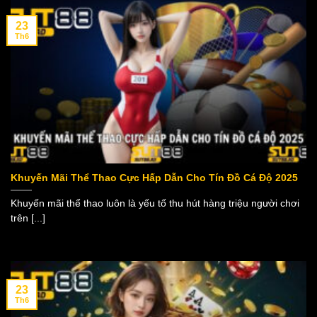
23
Th6
Khuyến Mãi Thể Thao Cực Hấp Dẫn Cho Tín Đồ Cá Độ 2025
Khuyến mãi thể thao luôn là yếu tố thu hút hàng triệu người chơi
trên [...]
23
Th6