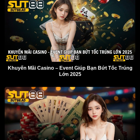
Khuyến Mãi Casino – Event Giúp Bạn Bứt Tốc Trúng
Lớn 2025