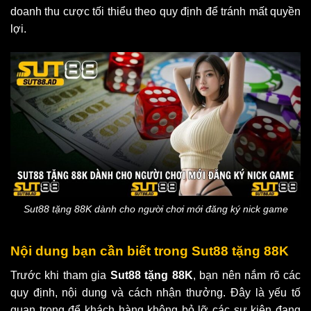
doanh thu cược tối thiểu theo quy định để tránh mất quyền
lợi.
Sut88 tặng 88K dành cho người chơi mới đăng ký nick game
Nội dung bạn cần biết trong Sut88 tặng 88K
Trước khi tham gia
Sut88 tặng 88K
, bạn nên nắm rõ các
quy định, nội dung và cách nhận thưởng. Đây là yếu tố
quan trọng để khách hàng không bỏ lỡ các sự kiện đang