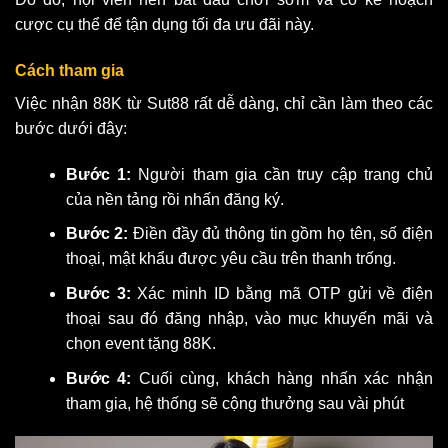
cược cụ thể để tận dụng tối đa ưu đãi này.
Cách tham gia
Việc nhận 88K từ Sut88 rất dễ dàng, chỉ cần làm theo các
bước dưới đây:
Bước 1:
Người tham gia cần truy cập trang chủ
của nền tảng rồi nhấn đăng ký.
Bước 2:
Điền đầy đủ thông tin gồm họ tên, số điện
thoại, mật khẩu được yêu cầu trên thanh trống.
Bước 3:
Xác minh ID bằng mã OTP gửi về điện
thoại sau đó đăng nhập, vào mục khuyến mãi và
chọn event tặng 88K.
Bước 4:
Cuối cùng, khách hàng nhấn xác nhận
tham gia, hệ thống sẽ cộng thưởng sau vài phút