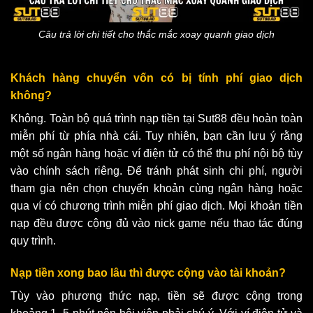
Câu trả lời chi tiết cho thắc mắc xoay quanh giao dịch
Khách hàng chuyển vốn có bị tính phí giao dịch
không?
Không. Toàn bộ quá trình nạp tiền tại Sut88 đều hoàn toàn
miễn phí từ phía nhà cái. Tuy nhiên, bạn cần lưu ý rằng
một số ngân hàng hoặc ví điện tử có thể thu phí nội bộ tùy
vào chính sách riêng. Để tránh phát sinh chi phí, người
tham gia nên chọn chuyển khoản cùng ngân hàng hoặc
qua ví có chương trình miễn phí giao dịch. Mọi khoản tiền
nạp đều được cộng đủ vào nick game nếu thao tác đúng
quy trình.
Nạp tiền xong bao lâu thì được cộng vào tài khoản?
Tùy vào phương thức nạp, tiền sẽ được cộng trong