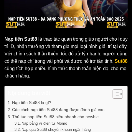
Nạp tiền Sut88
là thao tác quan trọng giúp người chơi duy
trì ID, nhận thưởng và tham gia mọi loại hình giải trí tại đây.
Với chính sách thân thiện, tốc độ xử lý nhanh, người dùng
có thể nạp chỉ trong vài phút và được hỗ trợ tận tình.
Sut88
cũng tích hợp nhiều hình thức thanh toán hiện đại cho mọi
khách hàng.
Nội dung bài viết
Nạp tiền Sut88 là gì?
Các cách nạp tiền Sut88 đang được đánh giá cao
Thủ tục nạp tiền Sut88 siêu nhanh cho newbie
Nạp bằng ví điện tử Momo
Nạp qua Sut88 chuyển khoản ngân hàng