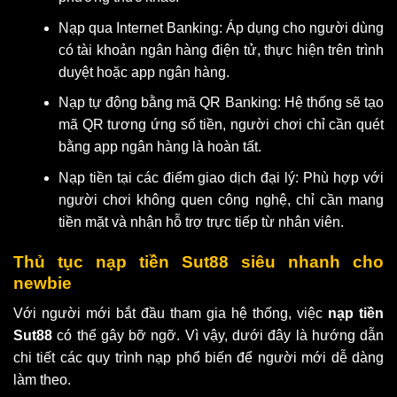
Nạp qua Internet Banking: Áp dụng cho người dùng
có tài khoản ngân hàng điện tử, thực hiện trên trình
duyệt hoặc app ngân hàng.
Nạp tự động bằng mã QR Banking: Hệ thống sẽ tạo
mã QR tương ứng số tiền, người chơi chỉ cần quét
bằng app ngân hàng là hoàn tất.
Nạp tiền tại các điểm giao dịch đại lý: Phù hợp với
người chơi không quen công nghệ, chỉ cần mang
tiền mặt và nhận hỗ trợ trực tiếp từ nhân viên.
Thủ tục nạp tiền Sut88 siêu nhanh cho
newbie
Với người mới bắt đầu tham gia hệ thống, việc
nạp tiền
Sut88
có thể gây bỡ ngỡ. Vì vậy, dưới đây là hướng dẫn
chi tiết các quy trình nạp phổ biến để người mới dễ dàng
làm theo.