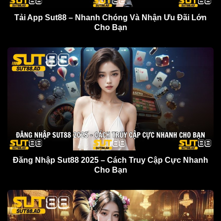
Tải App Sut88 – Nhanh Chóng Và Nhận Ưu Đãi Lớn
Cho Bạn
Đăng Nhập Sut88 2025 – Cách Truy Cập Cực Nhanh
Cho Bạn