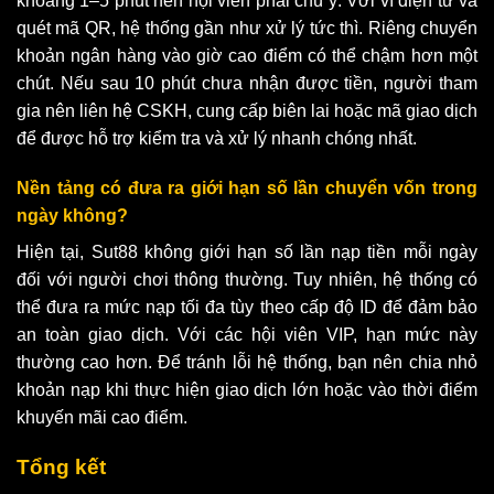
khoảng 1–5 phút nên hội viên phải chú ý. Với ví điện tử và
quét mã QR, hệ thống gần như xử lý tức thì. Riêng chuyển
khoản ngân hàng vào giờ cao điểm có thể chậm hơn một
chút. Nếu sau 10 phút chưa nhận được tiền, người tham
gia nên liên hệ CSKH, cung cấp biên lai hoặc mã giao dịch
để được hỗ trợ kiểm tra và xử lý nhanh chóng nhất.
Nền tảng có đưa ra giới hạn số lần chuyển vốn trong
ngày không?
Hiện tại, Sut88 không giới hạn số lần nạp tiền mỗi ngày
đối với người chơi thông thường. Tuy nhiên, hệ thống có
thể đưa ra mức nạp tối đa tùy theo cấp độ ID để đảm bảo
an toàn giao dịch. Với các hội viên VIP, hạn mức này
thường cao hơn. Để tránh lỗi hệ thống, bạn nên chia nhỏ
khoản nạp khi thực hiện giao dịch lớn hoặc vào thời điểm
khuyến mãi cao điểm.
Tổng kết