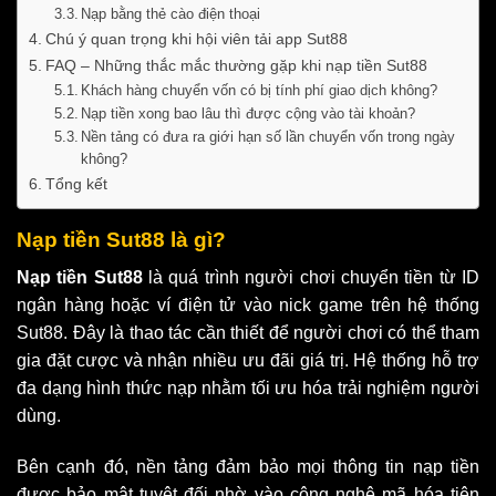
Nạp bằng thẻ cào điện thoại
Chú ý quan trọng khi hội viên tải app Sut88
FAQ – Những thắc mắc thường gặp khi nạp tiền Sut88
Khách hàng chuyển vốn có bị tính phí giao dịch không?
Nạp tiền xong bao lâu thì được cộng vào tài khoản?
Nền tảng có đưa ra giới hạn số lần chuyển vốn trong ngày
không?
Tổng kết
Nạp tiền Sut88 là gì?
Nạp tiền Sut88
là quá trình người chơi chuyển tiền từ ID
ngân hàng hoặc ví điện tử vào nick game trên hệ thống
Sut88. Đây là thao tác cần thiết để người chơi có thể tham
gia đặt cược và nhận nhiều ưu đãi giá trị. Hệ thống hỗ trợ
đa dạng hình thức nạp nhằm tối ưu hóa trải nghiệm người
dùng.
Bên cạnh đó, nền tảng đảm bảo mọi thông tin nạp tiền
được bảo mật tuyệt đối nhờ vào công nghệ mã hóa tiên