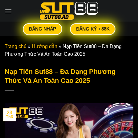
Bỏ
qua
nội
dung
ĐĂNG KÝ +88K
ĐĂNG NHẬP
Trang chủ
»
Hướng dẫn
»
Nạp Tiền Sut88 – Đa Dạng
Phương Thức Và An Toàn Cao 2025
Nạp Tiền Sut88 – Đa Dạng Phương
Thức Và An Toàn Cao 2025
23
Th6