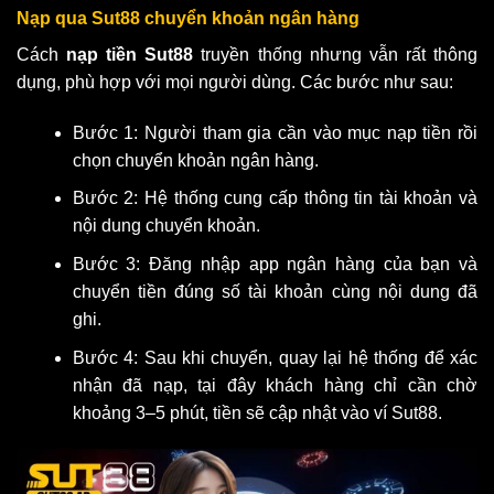
Nạp qua Sut88 chuyển khoản ngân hàng
Cách
nạp tiền Sut88
truyền thống nhưng vẫn rất thông
dụng, phù hợp với mọi người dùng. Các bước như sau:
Bước 1: Người tham gia cần vào mục nạp tiền rồi
chọn chuyển khoản ngân hàng.
Bước 2: Hệ thống cung cấp thông tin tài khoản và
nội dung chuyển khoản.
Bước 3: Đăng nhập app ngân hàng của bạn và
chuyển tiền đúng số tài khoản cùng nội dung đã
ghi.
Bước 4: Sau khi chuyển, quay lại hệ thống để xác
nhận đã nạp, tại đây khách hàng chỉ cần chờ
khoảng 3–5 phút, tiền sẽ cập nhật vào ví Sut88.