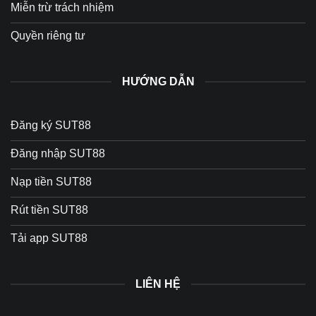
Miễn trừ trách nhiệm
Quyền riêng tư
HƯỚNG DẪN
Đăng ký SUT88
Đăng nhập SUT88
Nạp tiền SUT88
Rút tiền SUT88
Tải app SUT88
LIÊN HỆ