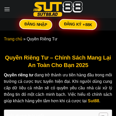
Bỏ
qua
nội
dung
ĐĂNG NHẬP
ĐĂNG KÝ +88K
Trang chủ
»
Quyền Riêng Tư
Quyền Riêng Tư – Chính Sách Mang Lại
An Toàn Cho Bạn 2025
Quyền riêng tư
đang trở thành ưu tiên hàng đầu trong môi
trường cá cược trực tuyến hiện đại. Khi người dùng cung
cấp dữ liệu cá nhân sẽ có quyền yêu cầu nhà cái xử lý
thông tin đó một cách minh bạch. Việc hiểu rõ chính sách
giúp khách hàng yên tâm hơn khi cá cược tại
Sut88
.
Nội dung bài viết