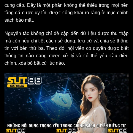
cung cấp. Đây là một phần không thể thiếu trong mọi nền
tảng cá cược uy tín, được công khai rõ ràng ở mục chính
sách bảo mật.
Nguyên tắc không chỉ đề cập đến dữ liệu được thu thập
mà còn nêu chi tiết cách sử dụng, lưu trữ và chia sẻ thông
tin với bên thứ ba. Theo đó, hội viên có quyền được biết
thông tin nào đang được xử lý và có thể yêu cầu điều
chỉnh, xóa bỏ bất cứ lúc nào.