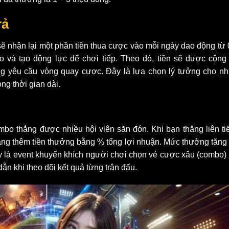
rả
sẽ nhận lại một phần tiền thua cược vào mỗi ngày dao động từ
o và tạo động lực để chơi tiếp. Theo đó, tiền sẽ được cộng
ông yêu cầu vòng quay cược. Đây là lựa chọn lý tưởng cho nh
ng thời gian dài.
ombo thắng được nhiều hội viên săn đón. Khi bạn thắng liên ti
 tặng thêm tiền thưởng bằng % tổng lợi nhuận. Mức thưởng tăng
 là event khuyến khích người chơi chọn vé cược xâu (combo) 
ẫn khi theo dõi kết quả từng trận đấu.