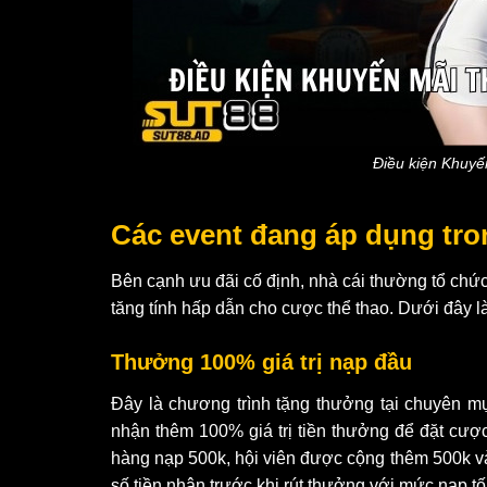
Điều kiện Khuyến
Các event đang áp dụng tro
Bên cạnh ưu đãi cố định, nhà cái thường tổ chứ
tăng tính hấp dẫn cho cược thể thao. Dưới đây 
Thưởng 100% giá trị nạp đầu
Đây là chương trình tặng thưởng tại chuyên m
nhận thêm 100% giá trị tiền thưởng để đặt cượ
hàng nạp 500k, hội viên được cộng thêm 500k vào
số tiền nhận trước khi rút thưởng với mức nạp tối