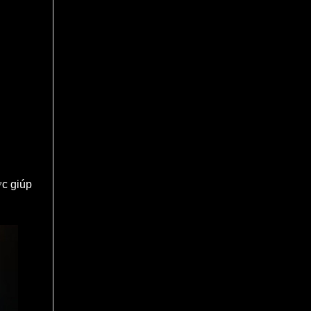
ớc giúp