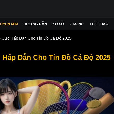
UYẾN MÃI
HƯỚNG DẪN
XỔ SỐ
CASINO
THỂ THAO
o Cực Hấp Dẫn Cho Tín Đồ Cá Độ 2025
 Hấp Dẫn Cho Tín Đồ Cá Độ 2025