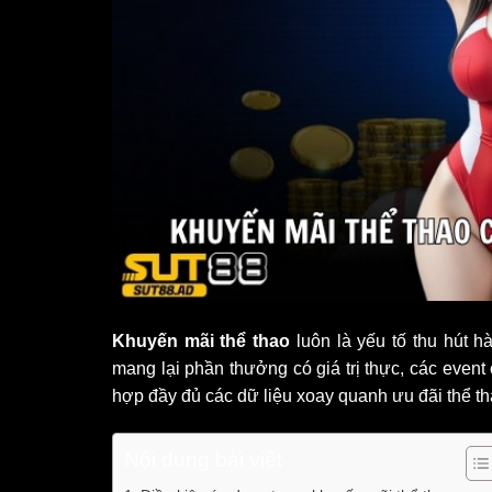
Khuyến mãi thể thao
luôn là yếu tố thu hút h
mang lại phần thưởng có giá trị thực, các event
hợp đầy đủ các dữ liệu xoay quanh ưu đãi thể t
Nội dung bài viết