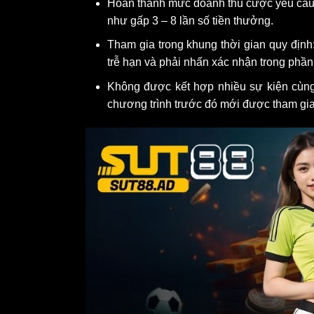
Hoàn thành mức doanh thu cược yêu cầu:
như gấp 3 – 8 lần số tiền thưởng.
Tham gia trong khung thời gian quy định
trễ hạn và phải nhấn xác nhận trong phầ
Không được kết hợp nhiều sự kiện cùng 
chương trình trước đó mới được tham gia 