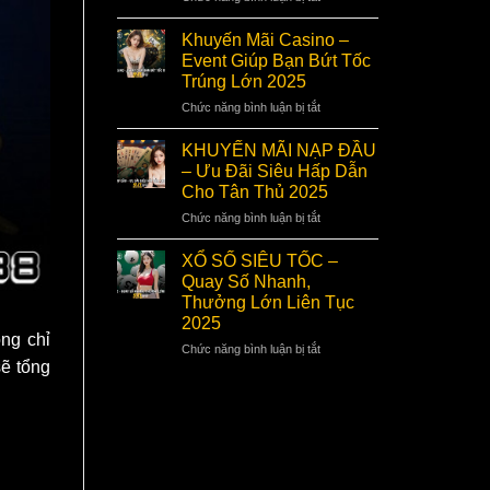
Khuyến
Cực
Mãi
Hấp
Khuyến Mãi Casino –
Thể
Dẫn
Event Giúp Bạn Bứt Tốc
Thao
Dành
Trúng Lớn 2025
Cực
Cho
ở
Chức năng bình luận bị tắt
Hấp
Newbie
Khuyến
Dẫn
2025
Mãi
Cho
KHUYẾN MÃI NẠP ĐẦU
Casino
Tín
– Ưu Đãi Siêu Hấp Dẫn
–
Đồ
Cho Tân Thủ 2025
Event
Cá
ở
Chức năng bình luận bị tắt
Giúp
Độ
KHUYẾN
Bạn
2025
MÃI
Bứt
XỔ SỐ SIÊU TỐC –
NẠP
Tốc
Quay Số Nhanh,
ĐẦU
Trúng
Thưởng Lớn Liên Tục
–
Lớn
2025
Ưu
2025
ông chỉ
Đãi
ở
Chức năng bình luận bị tắt
sẽ tổng
Siêu
XỔ
Hấp
SỐ
Dẫn
SIÊU
Cho
TỐC
Tân
–
Thủ
Quay
2025
Số