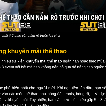
 mãi thể thao cần nắm rõ trước khi chơi
ng khuyến mãi thể thao
c nhiều sự kiện
khuyến mãi thể thao
ngắn hạn hoặc theo mùa 
là 3 event nổi bật mà bạn không nên bỏ qua để nâng cao nguồn 
ục phổ biến nhất cho người mới. Khi nạp tiền lần đầu, bạn s
c vào các môn thể thao như bóng đá, tennis, bóng rổ,… Ví dụ
 ví khuyến mãi. Tuy nhiên, bạn cần cược tối thiểu gấp 5 – 8 l
 đa thường là 1 – 3 triệu đồng.