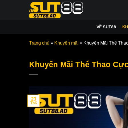
Bỏ
qua
nội
dung
VỀ SUT88
KH
Trang chủ
»
Khuyến mãi
»
Khuyến Mãi Thể Tha
Khuyến Mãi Thể Thao Cực
23
Th6