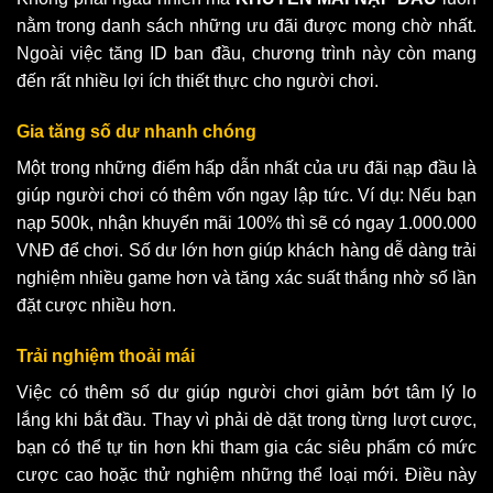
nằm trong danh sách những ưu đãi được mong chờ nhất.
Ngoài việc tăng ID ban đầu, chương trình này còn mang
đến rất nhiều lợi ích thiết thực cho người chơi.
Gia tăng số dư nhanh chóng
Một trong những điểm hấp dẫn nhất của ưu đãi nạp đầu là
giúp người chơi có thêm vốn ngay lập tức. Ví dụ: Nếu bạn
nạp 500k, nhận khuyến mãi 100% thì sẽ có ngay 1.000.000
VNĐ để chơi. Số dư lớn hơn giúp khách hàng dễ dàng trải
nghiệm nhiều game hơn và tăng xác suất thắng nhờ số lần
đặt cược nhiều hơn.
Trải nghiệm thoải mái
Việc có thêm số dư giúp người chơi giảm bớt tâm lý lo
lắng khi bắt đầu. Thay vì phải dè dặt trong từng lượt cược,
bạn có thể tự tin hơn khi tham gia các siêu phẩm có mức
cược cao hoặc thử nghiệm những thể loại mới. Điều này