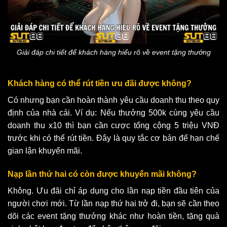
Giải đáp chi tiết để khách hàng hiểu rõ về event tặng thưởng
Khách hàng có thể rút tiền ưu đãi được không?
Có nhưng bạn cần hoàn thành yêu cầu doanh thu theo quy
định của nhà cái. Ví dụ: Nếu thưởng 500k cùng yêu cầu
doanh thu x10 thì bạn cần cược tổng cộng 5 triệu VNĐ
trước khi có thể rút tiền. Đây là quy tắc cơ bản để hạn chế
gian lận khuyến mãi.
Nạp lần thứ hai có còn được khuyến mãi không?
Không. Ưu đãi chỉ áp dụng cho lần nạp tiền đầu tiên của
người chơi mới. Từ lần nạp thứ hai trở đi, bạn sẽ cần theo
dõi các event tặng thưởng khác như hoàn tiền, tặng quà