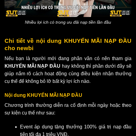
Nhiều lợi ích có trong ưu đãi nạp tiền lần đầu
Chi tiết về nội dung KHUYẾN MÃI NẠP ĐẦU
cho newbi
Nếu bạn là người mới đang phân vân có nên tham gia
KHUYẾN MÃI NẠP ĐẦU
hay không thì phần dưới đây sẽ
giúp nắm rõ cách hoạt động cùng điều kiện nhận thưởng
cụ thể để không bỏ lỡ bất kỳ lợi ích nào.
Nội dung KHUYẾN MÃI NẠP ĐẦU
Chương trình thường diễn ra cố định mỗi ngày hoặc theo
sự kiện cụ thể như sau:
Event áp dụng tặng thưởng 100% giá trị nạp đầu
tiên tối đa 1 triệu VNĐ.