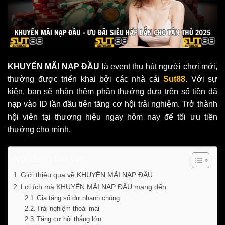
KHUYẾN MÃI NẠP ĐẦU
là event thu hút người chơi mới,
thường được triển khai bởi các nhà cái
Sut88
. Với sự
kiện, bạn sẽ nhận thêm phần thưởng dựa trên số tiền đã
nạp vào ID lần đầu tiên tăng cơ hội trải nghiệm. Trở thành
hội viên tại thương hiệu ngay hôm nay để tối ưu tiền
thưởng cho mình.
Nội dung bài viết
Giới thiệu qua về KHUYẾN MÃI NẠP ĐẦU
Lợi ích mà KHUYẾN MÃI NẠP ĐẦU mang đến
Gia tăng số dư nhanh chóng
Trải nghiệm thoải mái
Tăng cơ hội thắng lớn