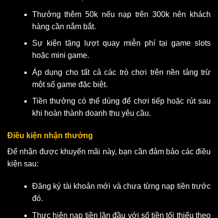
Thưởng thêm 50k nếu nạp trên 300k nên khách
hàng cần nắm bắt.
Sự kiện tặng lượt quay miễn phí tại game slots
hoặc mini game.
Áp dụng cho tất cả các trò chơi trên nền tảng trừ
một số game đặc biệt.
Tiền thưởng có thể dùng để chơi tiếp hoặc rút sau
khi hoàn thành doanh thu yêu cầu.
Điều kiện nhận thưởng
Để nhận được khuyến mãi này, bạn cần đảm bảo các điều
kiện sau:
Đăng ký tài khoản mới và chưa từng nạp tiền trước
đó.
Thực hiện nạp tiền lần đầu với số tiền tối thiểu theo