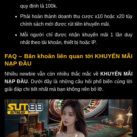
quy định là 100k.
Phải hoàn thành doanh thu cược x10 hoặc x20 tùy
chính sách mới được rút tiền khuyến mãi.
Mỗi người chỉ được nhận khuyến mãi 1 lần duy
nhất theo tài khoản, thiết bị hoặc IP.
FAQ – Băn khoăn liên quan tới KHUYẾN MÃI
NẠP ĐẦU
Nhiều newbie vẫn còn nhiều thắc mắc về
KHUYẾN MÃI
NẠP ĐẦU
. Dưới đây là những câu hỏi phổ biến cùng lời
giải đáp chi tiết nhất mà bạn không nên bỏ lỡ.