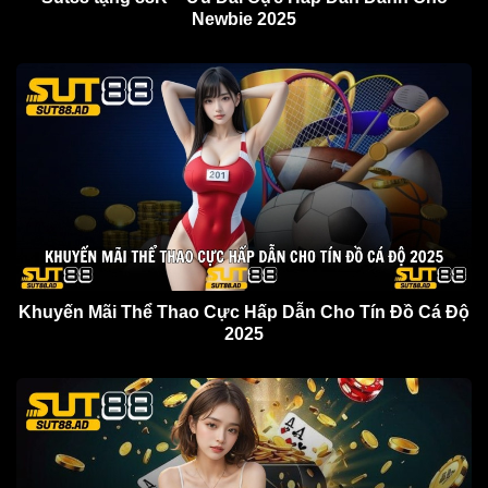
Newbie 2025
Khuyến Mãi Thể Thao Cực Hấp Dẫn Cho Tín Đồ Cá Độ
2025