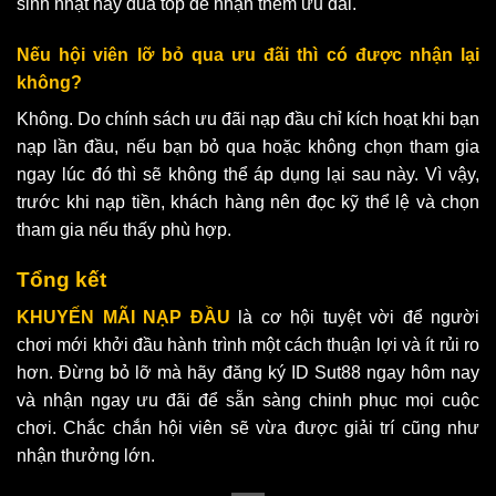
sinh nhật hay đua top để nhận thêm ưu đãi.
Nếu hội viên lỡ bỏ qua ưu đãi thì có được nhận lại
không?
Không. Do chính sách ưu đãi nạp đầu chỉ kích hoạt khi bạn
nạp lần đầu, nếu bạn bỏ qua hoặc không chọn tham gia
ngay lúc đó thì sẽ không thể áp dụng lại sau này. Vì vậy,
trước khi nạp tiền, khách hàng nên đọc kỹ thể lệ và chọn
tham gia nếu thấy phù hợp.
Tổng kết
KHUYẾN MÃI NẠP ĐẦU
là cơ hội tuyệt vời để người
chơi mới khởi đầu hành trình một cách thuận lợi và ít rủi ro
hơn. Đừng bỏ lỡ mà hãy đăng ký ID Sut88 ngay hôm nay
và nhận ngay ưu đãi để sẵn sàng chinh phục mọi cuộc
chơi. Chắc chắn hội viên sẽ vừa được giải trí cũng như
nhận thưởng lớn.